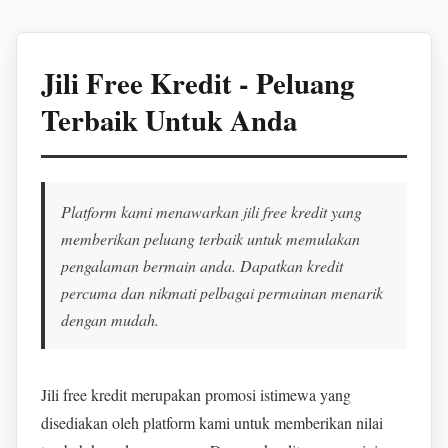
Jili Free Kredit - Peluang
Terbaik Untuk Anda
Platform kami menawarkan jili free kredit yang
memberikan peluang terbaik untuk memulakan
pengalaman bermain anda. Dapatkan kredit
percuma dan nikmati pelbagai permainan menarik
dengan mudah.
Jili free kredit merupakan promosi istimewa yang
disediakan oleh platform kami untuk memberikan nilai